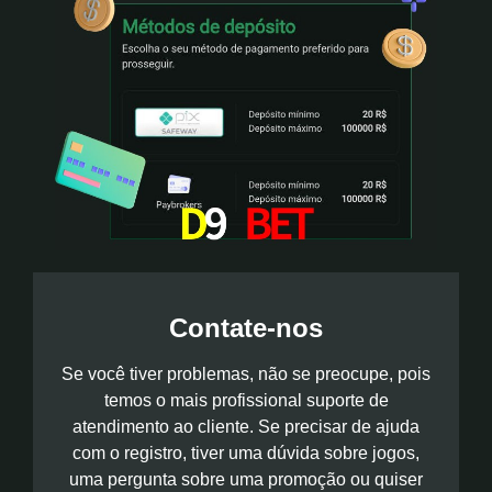
Contate-nos
Se você tiver problemas, não se preocupe, pois
temos o mais profissional suporte de
atendimento ao cliente. Se precisar de ajuda
com o registro, tiver uma dúvida sobre jogos,
uma pergunta sobre uma promoção ou quiser