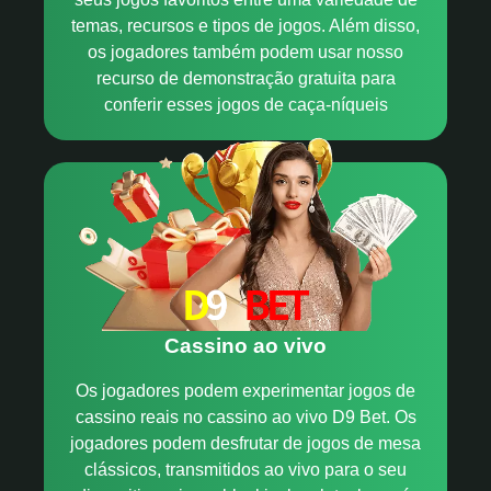
temas, recursos e tipos de jogos. Além disso,
os jogadores também podem usar nosso
recurso de demonstração gratuita para
conferir esses jogos de caça-níqueis
Cassino ao vivo
Os jogadores podem experimentar jogos de
cassino reais no cassino ao vivo D9 Bet. Os
jogadores podem desfrutar de jogos de mesa
clássicos, transmitidos ao vivo para o seu