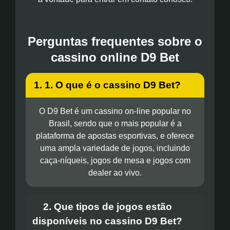
Perguntas frequentes sobre o
cassino online D9 Bet
1. 1. O que é o cassino D9 Bet?
O D9 Bet é um cassino on-line popular no
Brasil, sendo que o mais popular é a
plataforma de apostas esportivas, e oferece
uma ampla variedade de jogos, incluindo
caça-níqueis, jogos de mesa e jogos com
dealer ao vivo.
2. Que tipos de jogos estão
disponíveis no cassino D9 Bet?