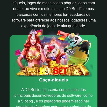
níqueis, jogos de mesa, vídeo pôquer, jogos com
dealer ao vivo e muito mais no D9 Bet. Fizemos
parcerias com os melhores fornecedores de
software para oferecer aos nossos jogadores uma
experiência de jogo de alta qualidade.
Caça-níqueis
A D9 Bet tem parceria com muitos dos
principais desenvolvedores de software, como
a Slot pg , e os jogadores podem escolher
seus jogos favoritos entre uma variedade de