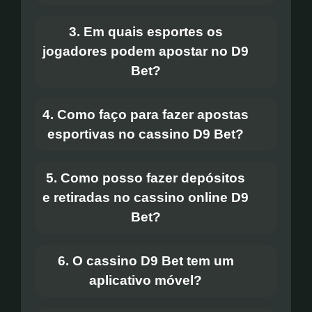
3. Em quais esportes os
jogadores podem apostar no D9
Bet?
4. Como faço para fazer apostas
esportivas no cassino D9 Bet?
5. Como posso fazer depósitos
e retiradas no cassino online D9
Bet?
6. O cassino D9 Bet tem um
aplicativo móvel?