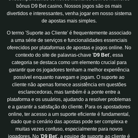
bônus D9 Bet casino. Nossos jogos são os mais
divertidos e interessantes, venha jogar em nosso sistema
de apostas mais simples.
O termo 'Suporte ao Cliente' é frequentemente associado
a uma série de serviços e funcionalidades essenciais
oferecidos por plataformas de apostas e jogos online. No
contexto do site de palavras-chave '
D9 Bet
', essa
categoria se destaca como um elemento crucial para
garantir que os jogadores tenham a melhor experiência
possível enquanto navegam e jogam. O suporte ao
cliente não apenas fornece assistência em questões
esclarecedoras, mas também é a ponte entre a
plataforma e os usuários, ajudando a resolver problemas
e a garantir a satisfação do cliente. Para os apostadores
online, ter acesso a um suporte eficiente é fundamental,
dado que o cenário das apostas pode ser complexa e
muitas vezes confuso, especialmente para novos
jogadores. No '
D9 Bet
', a equipe de suporte ao cliente é