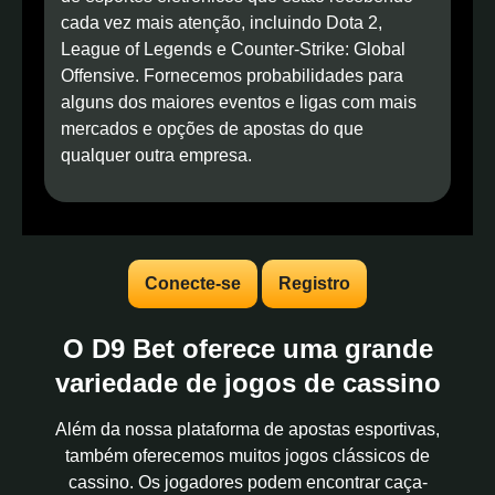
cada vez mais atenção, incluindo Dota 2,
League of Legends e Counter-Strike: Global
Offensive. Fornecemos probabilidades para
alguns dos maiores eventos e ligas com mais
mercados e opções de apostas do que
qualquer outra empresa.
Conecte-se
Registro
O D9 Bet oferece uma grande
variedade de jogos de cassino
Além da nossa plataforma de apostas esportivas,
também oferecemos muitos jogos clássicos de
cassino. Os jogadores podem encontrar caça-