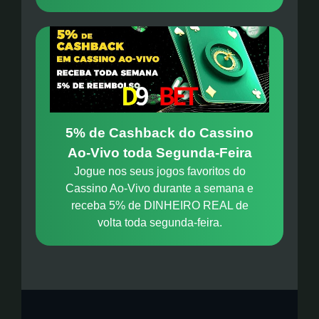
5% de Cashback do Cassino
Ao-Vivo toda Segunda-Feira
Jogue nos seus jogos favoritos do
Cassino Ao-Vivo durante a semana e
receba 5% de DINHEIRO REAL de
volta toda segunda-feira.