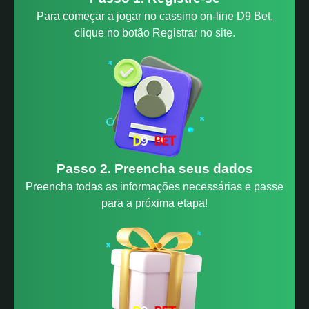
Para começar a jogar no cassino on-line D9 Bet,
clique no botão Registrar no site.
Passo 2. Preencha seus dados
Preencha todas as informações necessárias e passe
para a próxima etapa!