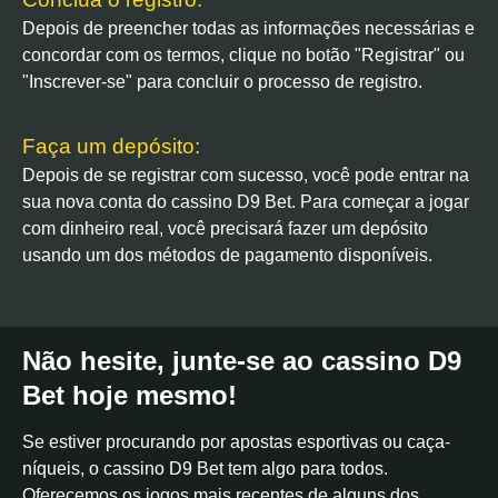
Depois de preencher todas as informações necessárias e
concordar com os termos, clique no botão "Registrar" ou
"Inscrever-se" para concluir o processo de registro.
Faça um depósito:
Depois de se registrar com sucesso, você pode entrar na
sua nova conta do cassino D9 Bet. Para começar a jogar
com dinheiro real, você precisará fazer um depósito
usando um dos métodos de pagamento disponíveis.
Não hesite, junte-se ao cassino D9
Bet hoje mesmo!
Se estiver procurando por apostas esportivas ou caça-
níqueis, o cassino D9 Bet tem algo para todos.
Oferecemos os jogos mais recentes de alguns dos