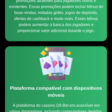
promoções atraentes para jogadores novos e
existentes. Essas promoções podem incluir bônus de
boas-vindas, rodadas grátis, jogos de depósito,
ofertas de cashback e muito mais. Esses bônus
podem aumentar a banca dos jogadores e
proporcionar valor adicional durante o jogo.
Plataforma compatível com dispositivos
móveis
A plataforma do cassino D9 Bet era acessível em
vários dispositivos, incluindo computadores desktop,