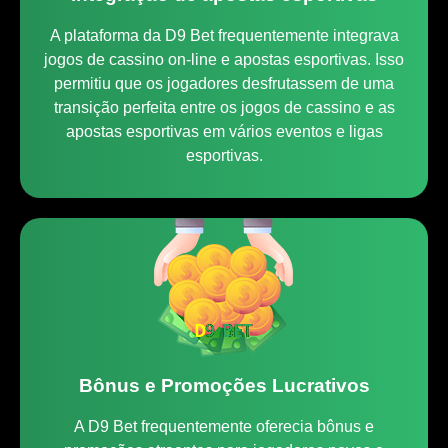
A plataforma da D9 Bet frequentemente integrava
jogos de cassino on-line e apostas esportivas. Isso
permitiu que os jogadores desfrutassem de uma
transição perfeita entre os jogos de cassino e as
apostas esportivas em vários eventos e ligas
esportivas.
Bônus e Promoções Lucrativos
A D9 Bet frequentemente oferecia bônus e